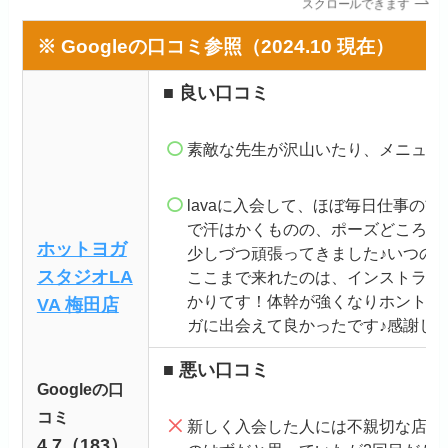
スクロールできます
※ Googleの口コミ参照（2024.10 現在）
■ 良い口コミ
素敵な先生が沢山いたり、メニュー
lavaに入会して、ほぼ毎日仕事の
で汗はかくものの、ポーズどころか
ホットヨガ
少しづつ頑張ってきました♪いつの
スタジオLA
ここまで来れたのは、インストラク
かりてす！体幹が強くなりホント元
VA 梅田店
ガに出会えて良かったです♪感謝して
■ 悪い口コミ
Googleの口
コミ
新しく入会した人には不親切な店舗
4.7（183）