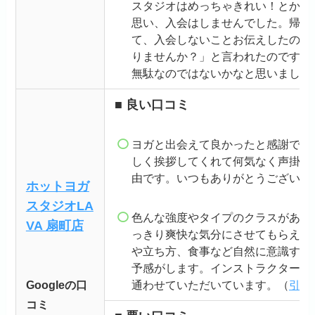
スタジオはめっちゃきれい！とかで
思い、入会はしませんでした。帰り
て、入会しないことお伝えしたのに
りませんか？」と言われたのですが
無駄なのではないかなと思いました
■ 良い口コミ
ヨガと出会えて良かったと感謝でき
しく挨拶してくれて何気なく声掛け
由です。いつもありがとうございま
ホットヨガ
スタジオLA
色んな強度やタイプのクラスがあり
VA
扇町
店
っきり爽快な気分にさせてもらえて
や立ち方、食事など自然に意識する
予感がします。インストラクターの
Googleの口
通わせていただいています。（
引用
コミ