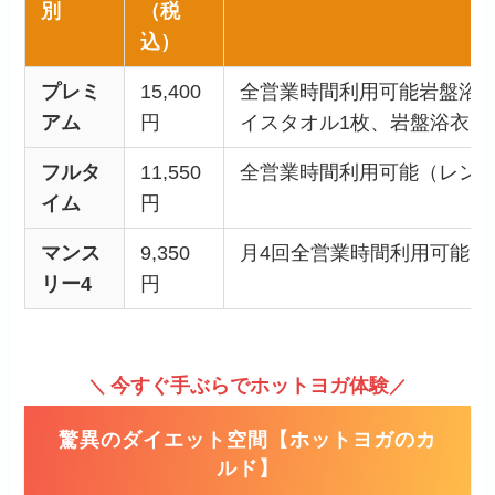
別
（税
込）
プレミ
15,400
全営業時間利用可能岩盤浴利
アム
円
イスタオル1枚、岩盤浴衣、
フルタ
11,550
全営業時間利用可能（レン
イム
円
マンス
9,350
月4回全営業時間利用可能（
リー4
円
今すぐ手ぶらでホットヨガ体験
＼
／
驚異のダイエット空間【ホットヨガのカ
ルド】