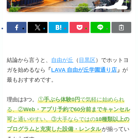
結論から言うと、
自由が丘
（
目黒区
）でホットヨ
ガを始めるなら
「
LAVA 自由が丘学園通り店
」
が
最もおすすめです。
理由は3つ。
①
手ぶら体験0円
で気軽に始められ
る、②
Web・アプリ予約で60分前までキャンセル
可
と通いやすい、③大手ならではの
10種類以上の
プログラムと充実した設備・レンタル
が揃ってい