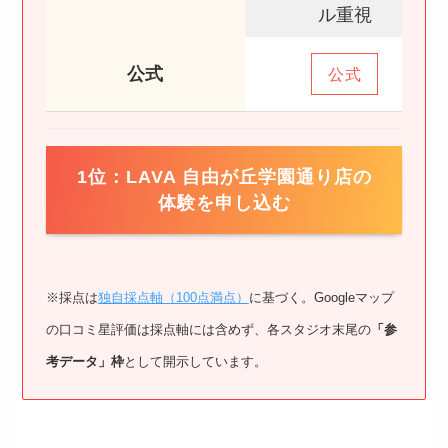
ル重視
公式
公式
1位：LAVA 自由が丘学園通り店の
体験を申し込む
※採点は
独自採点軸（100点満点）
に基づく。Googleマップ
の口コミ星評価は採点軸には含めず、各スタジオ末尾の
「参
考データ」枠
として開示しています。