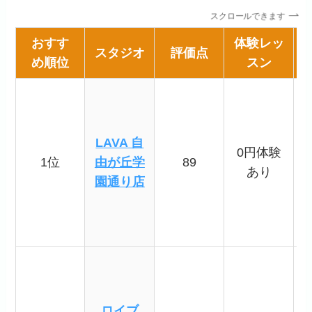
スクロールできます
おすす
体験レッ
スタジオ
評価点
め順位
スン
LAVA 自
0円体験
1位
由が丘学
89
あり
園通り店
ロイブ