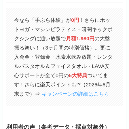
今なら「手ぶら体験」が
0円
！さらにホッ
トヨガ・マシンピラティス・暗闇キックボ
クシングに通い放題で
月額1,980円
の大盤
振る舞い！（3ヶ月間の特別価格）。更に
入会金・登録金・水素水飲み放題・レンタ
ルバスタオル＆フェイスタオル・LAVA安
心サポートが全て0円の
5大特典
ついてま
す！さらに楽天ポイントも!?（2026年6月
末まで）⇒
キャンペーンの詳細はこちら
利用者の声（参考データ・採点対象外）