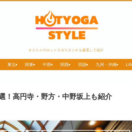
オススメのホットヨガスタジオを厳選して紹介
東北
関東
中部
関西
四国
九州・沖縄
L
選！高円寺・野方・中野坂上も紹介