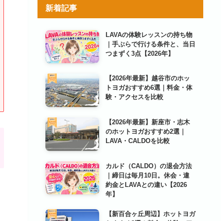
リ
新着記事
ー
LAVAの体験レッスンの持ち物
｜手ぶらで行ける条件と、当日
つまずく3点【2026年】
【2026年最新】越谷市のホッ
トヨガおすすめ6選｜料金・体
験・アクセスを比較
【2026年最新】新座市・志木
のホットヨガおすすめ2選｜
LAVA・CALDOを比較
カルド（CALDO）の退会方法
｜締日は毎月10日。休会・違
約金とLAVAとの違い【2026
年】
【新百合ヶ丘周辺】ホットヨガ