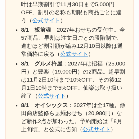
叶は早期割引で11月30日まで5,000円
OFF。割引の名称も期限も商品ごとに違
う（
公式サイト
）
8/1 板前魂
：2027年おせちの受付中。全
57商品。早割は注文日ごとの段階制で、
進むほど割引額が縮み12月10日以降は通
常価格に戻る（
公式サイト
）
8/1 グルメ杵屋
：2027年は招福（25,000
円）と豊楽（19,000円）の2商品。超早割
は11月2日10時まで10%OFF、その後12
月1日10時まで5%OFF。仙楽は取り扱い
終了（
公式サイト
）
8/1 オイシックス
：2027年は全17種。飯
田商店監修らぁ麺おせち（20,980円）な
ど新作2点が加わった。予約開始は「8月
上旬頃」と公式に告知（
公式サイト
）