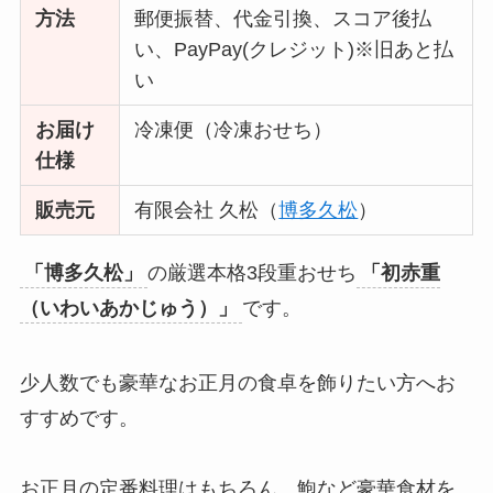
方法
郵便振替、代金引換、スコア後払
い、PayPay(クレジット)※旧あと払
い
お届け
冷凍便（冷凍おせち）
仕様
販売元
有限会社 久松（
博多久松
）
「博多久松」
の厳選本格3段重おせち
「初赤重
（いわいあかじゅう）」
です。
少人数でも豪華なお正月の食卓を飾りたい方へお
すすめです。
お正月の定番料理はもちろん、鮑など豪華食材を