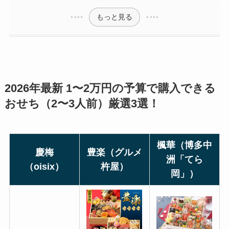
もっと見る
2026年最新 1〜2万円の予算で購入できる
おせち（2〜3人前）厳選3選！
楓華（博多中
慶梅
豊楽（グルメ
洲「てら
（oisix）
杵屋）
岡」）