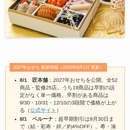
2027年おせち 最新情報（2026年8月1日 更新）
8/1 匠本舗
：2027年おせちを公開。全52
商品・監修25店。うち19商品は早割の設
定がなく単一価格。早割がある商品は
9/30・10/31・12/10の3段階で価格が上が
る（
公式サイト
）
8/1 ベルーナ
：超早期割引は9月30日ま
で（結・彩寿・絆／約4%OFF）。希・湊