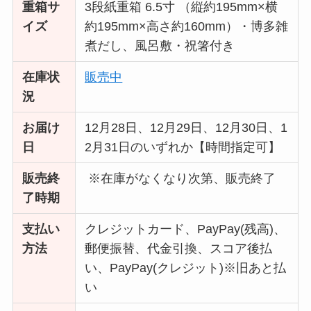
重箱サ
3段紙重箱 6.5寸 （縦約195mm×横
イズ
約195mm×高さ約160mm）・博多雑
煮だし、風呂敷・祝箸付き
在庫状
販
売中
況
お届け
12月28日、12月29日、12月30日、1
日
2月31日のいずれか【時間指定可】
販売終
※在庫がなくなり次第、販売終了
了時期
支払い
クレジットカード、PayPay(残高)、
方法
郵便振替、代金引換、スコア後払
い、PayPay(クレジット)※旧あと払
い