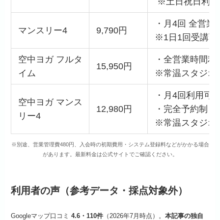
※土日祝日利用
・月4回 全営業
マンスリー4
9,790円
※1日1回受講可
空中ヨガ フルタ
・全営業時間利
15,950円
イム
※常温スタジオ
・月4回利用可
空中ヨガ マンス
12,980円
・完全予約制
リー4
※常温スタジオ
※別途、営業管理費480円、入会時の初期費用・システム登録料などがかかる場合
があります。最新料金は公式サイトでご確認ください。
利用者の声（参考データ・採点対象外）
Googleマップ口コミ
4.
6・
110件
（2026年7月時点）。
本記事の独自