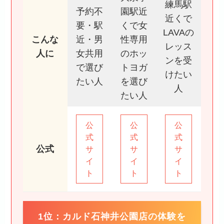
練馬駅
予約不
園駅近
近くで
要・駅
くで女
LAVAの
こんな
近・男
性専用
レッス
人に
女共用
のホッ
ンを受
で選び
トヨガ
けたい
たい人
を選び
人
たい人
公
公
公
式
式
式
公式
サ
サ
サ
イ
イ
イ
ト
ト
ト
1位：カルド石神井公園店の体験を