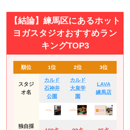
【結論】練馬区にあるホット
ヨガスタジオおすすめラン
キングTOP3
順位
1位
2位
3位
カルド
カルド
スタジ
LAVA
石神井
大泉学
オ名
練馬店
公園
園
独自採