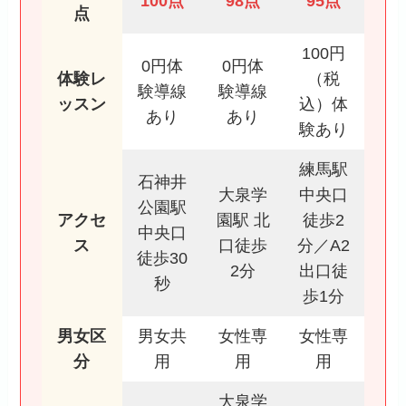
100点
98点
95点
点
100円
0円体
0円体
体験レ
（税
験導線
験導線
ッスン
込）体
あり
あり
験あり
練馬駅
石神井
大泉学
中央口
公園駅
アクセ
園駅 北
徒歩2
中央口
ス
口徒歩
分／A2
徒歩30
2分
出口徒
秒
歩1分
男女区
男女共
女性専
女性専
分
用
用
用
大泉学