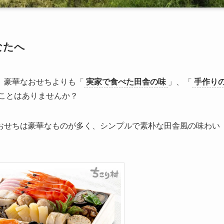
なたへ
、豪華なおせちよりも「
実家で食べた田舎の味
」、「
手作り
ことはありませんか？
おせちは豪華なものが多く、シンプルで素朴な田舎風の味わい