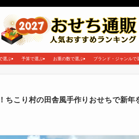
で選ぶ
予算で選ぶ
お重の数で選ぶ
ブランド・ジャンルで
！ちこり村の田舎風手作りおせちで新年