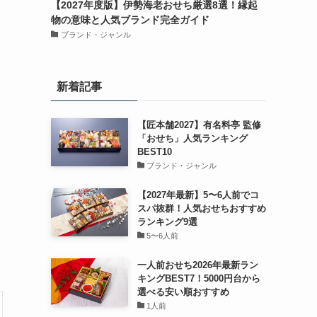
【2027年度版】伊勢海老おせち厳選8選！縁起
物の意味と人気ブランド完全ガイド
ブランド・ジャンル
新着記事
【匠本舗2027】有名料亭 監修
「おせち」人気ランキング
BEST10
ブランド・ジャンル
【2027年最新】5〜6人前でコ
スパ抜群！人気おせちおすすめ
ランキング9選
5〜6人前
一人前おせち2026年最新ラン
キングBEST7！5000円台から
選べる安い順おすすめ
1人前