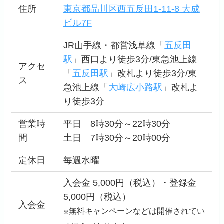
住所
東京都品川区西五反田1-11-8 大成
ビル7F
JR山手線・都営浅草線「
五反田
駅
」西口より徒歩3分/東急池上線
アクセ
「
五反田駅
」改札より徒歩3分/東
ス
急池上線「
大崎広小路駅
」改札よ
り徒歩3分
営業時
平日 8時30分～22時30分
間
土日 7時30分～20時00分
定休日
毎週水曜
入会金 5,000円（税込）・登録金
5,000円（税込）
入会金
無料キャンペーンなどは開催されてい
※