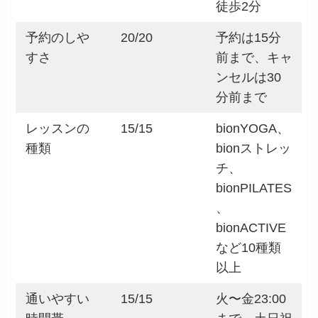
徒歩2分
予約のしや
20/20
予約は15分
すさ
前まで、キャ
ンセルは30
分前まで
レッスンの
15/15
bionYOGA、
種類
bionストレッ
チ、
bionPILATES
、
bionACTIVE
など10種類
以上
通いやすい
15/15
火〜金23:00