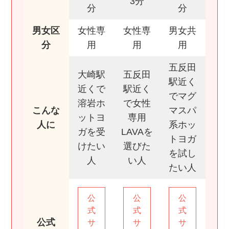
3分
分
分
男女区
女性専
女性専
男女共
分
用
用
用
五反田
大崎駅
五反田
駅近く
近くで
駅近く
でマグ
溶岩ホ
で女性
こんな
マスパ
ットヨ
専用
人に
系ホッ
ガを受
LAVAを
トヨガ
けたい
選びた
を試し
人
い人
たい人
公
公
公
式
式
式
公式
サ
サ
サ