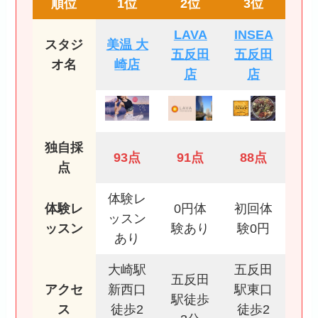
順位
1位
2位
3位
LAVA
INSEA
スタジ
美温 大
五反田
五反田
オ名
崎店
店
店
独自採
93点
91点
88点
点
体験レ
体験レ
0円体
初回体
ッスン
ッスン
験あり
験0円
あり
大崎駅
五反田
五反田
アクセ
新西口
駅東口
駅徒歩
ス
徒歩2
徒歩2