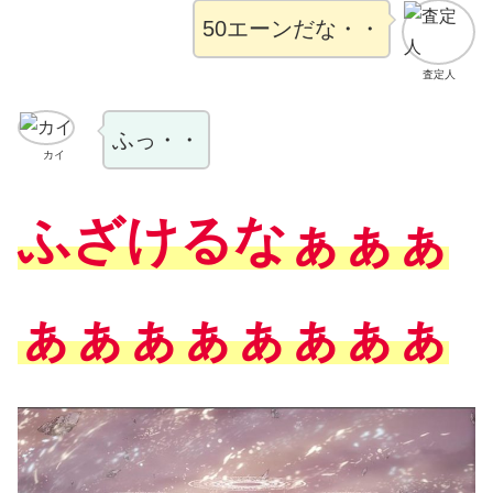
50エーンだな・・
査定人
ふっ・・
カイ
ふざけるなぁぁぁ
ぁぁぁぁぁぁぁぁ