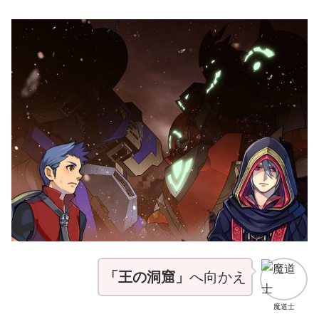
「王の洞窟」
へ向かえ
魔道士