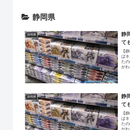
静岡県
静
静岡県
て
【静
ばネ
たの
がわ
道士
た・
静
静岡県
て
【静
ばネ
たの
がわ