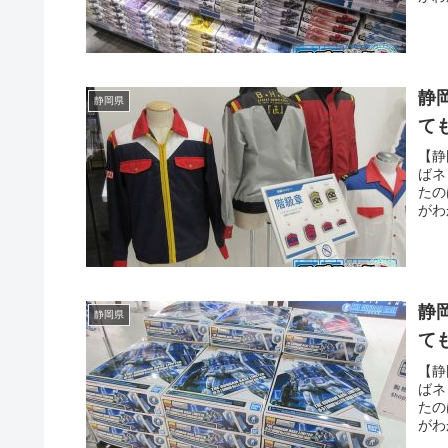
道士
た・
静
静岡県
て
【静
ばネ
たの
がわ
道士
た・
静
静岡県
て
【静
ばネ
たの
がわ
道士