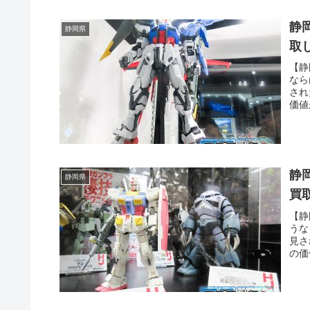
静
静岡県
取
【静
なら
され
価値
り、
た・
静
静岡県
買
【静
うな
見さ
の価
り、
た・