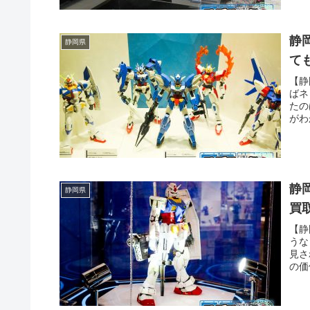
静
静岡県
て
【静
ばネ
たの
がわ
道士
た・
静
静岡県
買
【静
うな
見さ
の価
り、
た・