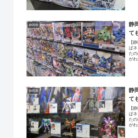
た・
静
静岡県
て
【静
ばネ
たの
がわ
道士
た・
静
静岡県
て
【静
ばネ
たの
がわ
道士
た・