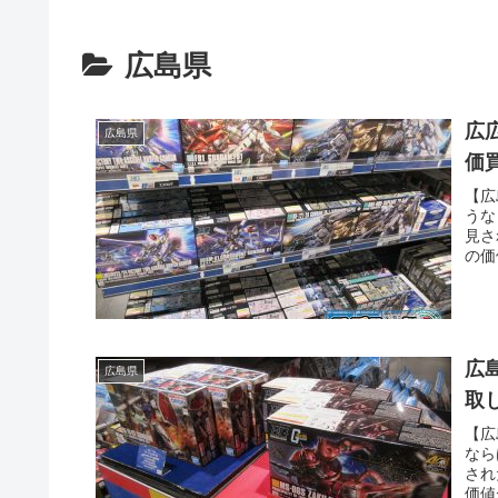
広島県
広
広島県
価
【広
うな
見さ
の価
り、
た・
広
広島県
取
【広
なら
され
価値