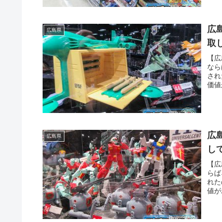
広
広島県
取
【広
なら
され
価値
り、
た・
広
広島県
し
【広
らば
れた
値が
魔道
た・