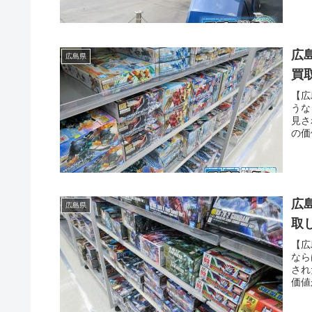
た・
広
広島県
買
【広
うな
見さ
の価
り、
た・
広
広島県
取
【広
なら
され
価値
り、
た・