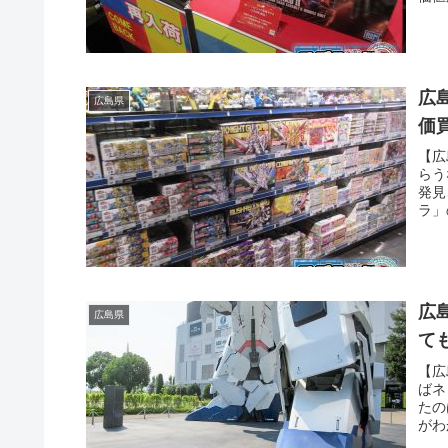
り、
た・
広
広島県
価
【広
らう
発見
ラ」
を操
だっ
広
広島県
て
【広
ばネ
たの
がわ
道士