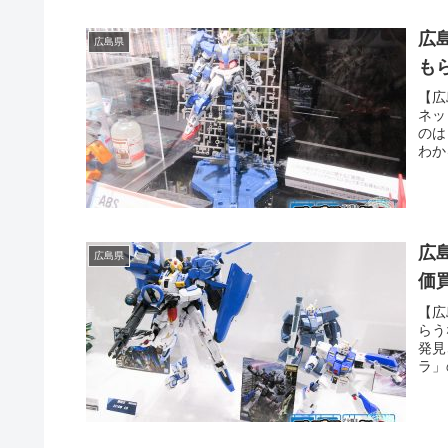
広
広島県
も
【広
ネッ
のは
わか
士に
広
広島県
価
【広
らう
発見
ラ」
を操
だっ