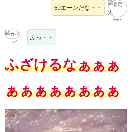
50エーンだな・・
査定人
ふっ・・
カイ
ふざけるなぁぁぁ
ぁぁぁぁぁぁぁぁ