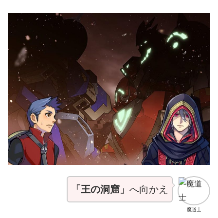
「王の洞窟」
へ向かえ
魔道士