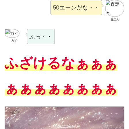
50エーンだな・・
査定人
ふっ・・
カイ
ふざけるなぁぁぁ
ぁぁぁぁぁぁぁぁ