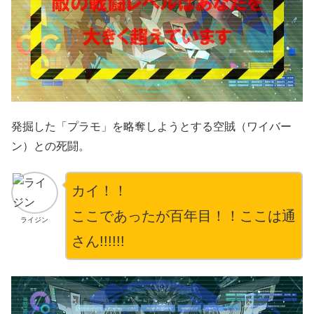
発掘した「プラモ」を略奪しようとする空賊（ワイバー
ン）との死闘。
カイ！！
ここであったが百年目！！ここは通
ライジン
さん!!!!!!