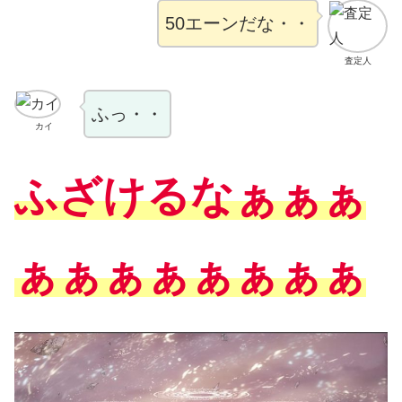
50エーンだな・・
査定人
ふっ・・
カイ
ふざけるなぁぁぁ
ぁぁぁぁぁぁぁぁ