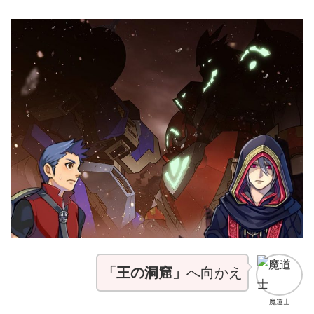
「王の洞窟」
へ向かえ
魔道士