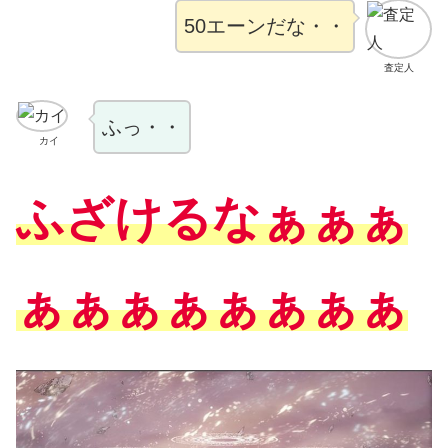
50エーンだな・・
査定人
ふっ・・
カイ
ふざけるなぁぁぁ
ぁぁぁぁぁぁぁぁ