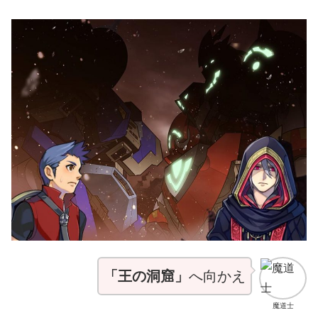
「王の洞窟」
へ向かえ
魔道士