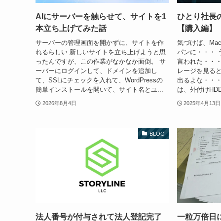
AIにサーバーを触らせて、サイトを1
ひとり社長
本立ち上げてみた話
【購入編】
サーバーの管理画面を開かずに、サイトを作
気づけば、Mac
れるらしい 新しいサイトを立ち上げようと思
パンに・・・ 
ったんですが、この作業がなかなか面倒。 サ
言われた・・・ 
ーバーにログインして、ドメインを追加し
レージを見る
て、SSLにチェックを入れて、WordPressの
出るよな・・・
簡単インストールを開いて、サイト名とユ...
は、外付けHDD
2026年8月4日
2025年4月13日
BLOG
法人番号が付与されて法人登記完了
一粒万倍日