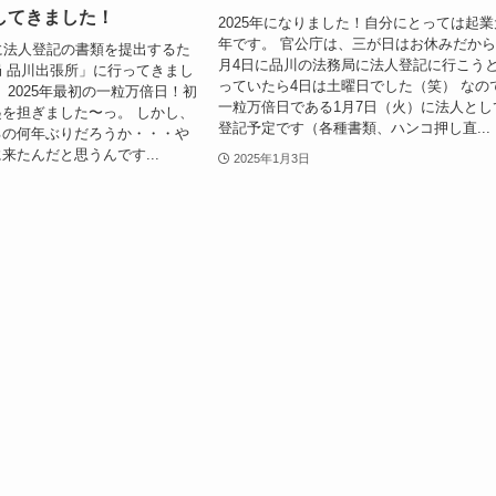
してきました！
2025年になりました！自分にとっては起業
年です。 官公庁は、三が日はお休みだから
に法人登記の書類を提出するた
月4日に品川の法務局に法人登記に行こう
 品川出張所」に行ってきまし
っていたら4日は土曜日でした（笑） なの
、2025年最初の一粒万倍日！初
一粒万倍日である1月7日（火）に法人とし
を担ぎました〜っ。 しかし、
登記予定です（各種書類、ハンコ押し直...
るの何年ぶりだろうか・・・や
来たんだと思うんです...
2025年1月3日