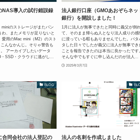
のNAS導入の試行錯誤録
法人銀行口座（GMOあおぞらネッ
銀行）を開設しました！
 miniのストレージがまたパン
1月に法人が無事できたと同時に義父が倒
うわ、またメモリが足りないと
て、そのまま帰らぬ人となり法人成りの感
愛用のMac mini（M2）のスト
に浸っている暇もありませんでした。バタ
とこんなかんじ。そりゃ警告も
タした日々でしたが義父に法人が無事でき
。 アーカイブしたいデータ
ことを報告できたのは本当に良かったです
・SSD・クラウドに逃がし...
そんな中でもすぐに申し込んだのが法人...
2025年3月7日
BLOG
BL
に合同会社の法人登記の
法人の名刺を作成しました