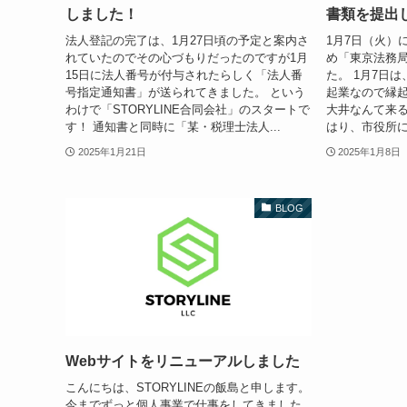
しました！
書類を提出
法人登記の完了は、1月27日頃の予定と案内さ
1月7日（火）
れていたのでその心づもりだったのですが1月
め「東京法務局
15日に法人番号が付与されたらしく「法人番
た。 1月7日は
号指定通知書」が送られてきました。 という
起業なので縁起
わけで「STORYLINE合同会社」のスタートで
大井なんて来
す！ 通知書と同時に「某・税理士法人...
はり、市役所に
2025年1月21日
2025年1月8日
BLOG
Webサイトをリニューアルしました
こんにちは、STORYLINEの飯島と申します。
今までずっと個人事業で仕事をしてきました