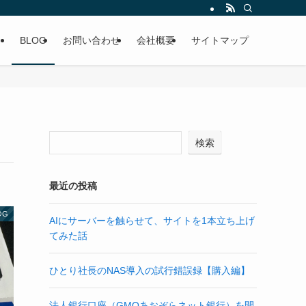
BLOG
お問い合わせ
会社概要
サイトマップ
検索
最近の投稿
OG
AIにサーバーを触らせて、サイトを1本立ち上げ
てみた話
ひとり社長のNAS導入の試行錯誤録【購入編】
法人銀行口座（GMOあおぞらネット銀行）を開