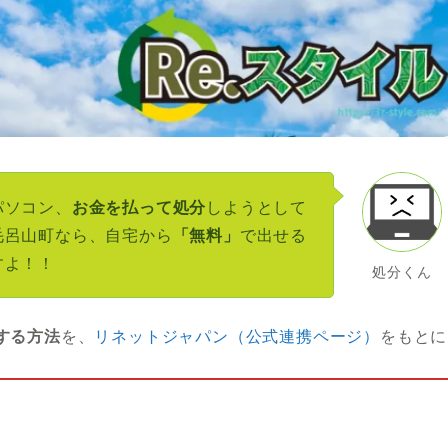
パソコン、
お金を払って処分
しようとして
毛呂山町なら、自宅から
「無料」
で出せる
すよ！！
処分くん
する方法
を、
リネットジャパン（公式連携ページ）
をもとに