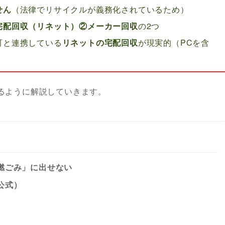
せん
（法律でリサイクルが義務化されているため）
宅配回収（リネット）②メーカー回収
の2つ
町と連携している
リネットの宅配回収
が現実的（PCを含
るように解説していきます。
燃ごみ」に出せない
公式）
）