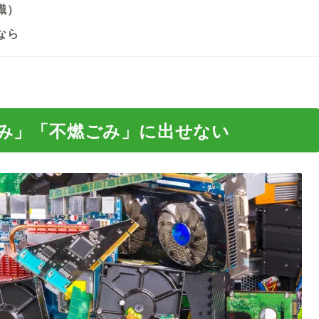
識）
なら
み」「不燃ごみ」に出せない