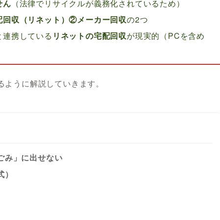
せん
（法律でリサイクルが義務化されているため）
配回収（リネット）②メーカー回収
の2つ
と連携している
リネットの宅配回収
が現実的（PCを含め
るように解説していきます。
ごみ」に出せない
式）