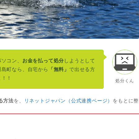
パソコン、
お金を払って処分
しようとして
川島町なら、自宅から
「無料」
で出せる方
よ！！
処分くん
る方法
を、
リネットジャパン（公式連携ページ）
をもとに整