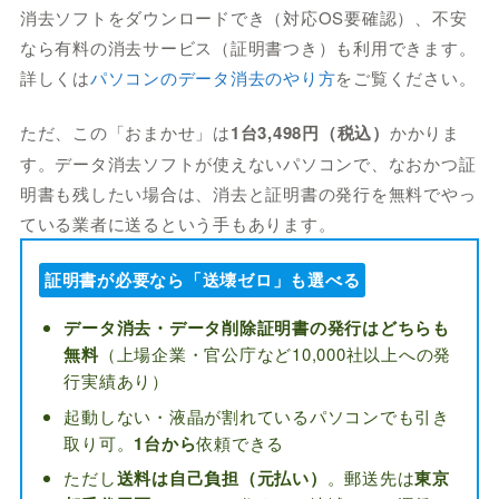
消去ソフトをダウンロードでき（対応OS要確認）、不安
なら有料の消去サービス（証明書つき）も利用できます。
詳しくは
パソコンのデータ消去のやり方
をご覧ください。
ただ、この「おまかせ」は
1台3,498円（税込）
かかりま
す。データ消去ソフトが使えないパソコンで、なおかつ証
明書も残したい場合は、消去と証明書の発行を無料でやっ
ている業者に送るという手もあります。
証明書が必要なら「送壊ゼロ」も選べる
データ消去・データ削除証明書の発行はどちらも
無料
（上場企業・官公庁など10,000社以上への発
行実績あり）
起動しない・液晶が割れているパソコンでも引き
取り可。
1台から
依頼できる
ただし
送料は自己負担（元払い）
。郵送先は
東京