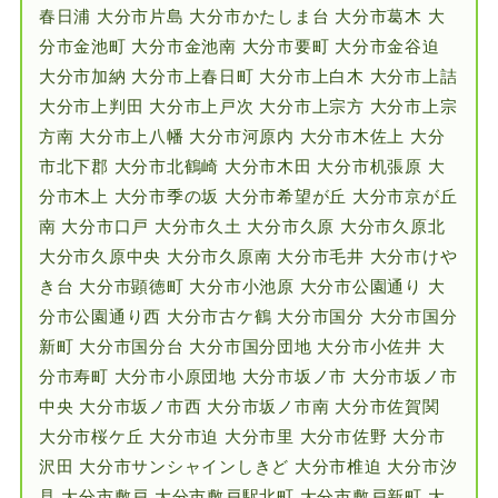
春日浦 大分市片島 大分市かたしま台 大分市葛木 大
分市金池町 大分市金池南 大分市要町 大分市金谷迫
大分市加納 大分市上春日町 大分市上白木 大分市上詰
大分市上判田 大分市上戸次 大分市上宗方 大分市上宗
方南 大分市上八幡 大分市河原内 大分市木佐上 大分
市北下郡 大分市北鶴崎 大分市木田 大分市机張原 大
分市木上 大分市季の坂 大分市希望が丘 大分市京が丘
南 大分市口戸 大分市久土 大分市久原 大分市久原北
大分市久原中央 大分市久原南 大分市毛井 大分市けや
き台 大分市顕徳町 大分市小池原 大分市公園通り 大
分市公園通り西 大分市古ケ鶴 大分市国分 大分市国分
新町 大分市国分台 大分市国分団地 大分市小佐井 大
分市寿町 大分市小原団地 大分市坂ノ市 大分市坂ノ市
中央 大分市坂ノ市西 大分市坂ノ市南 大分市佐賀関
大分市桜ケ丘 大分市迫 大分市里 大分市佐野 大分市
沢田 大分市サンシャインしきど 大分市椎迫 大分市汐
見 大分市敷戸 大分市敷戸駅北町 大分市敷戸新町 大