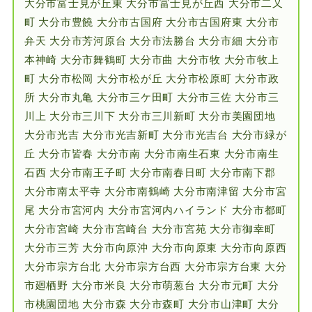
大分市富士見が丘東 大分市富士見が丘西 大分市二又
町 大分市豊饒 大分市古国府 大分市古国府東 大分市
弁天 大分市芳河原台 大分市法勝台 大分市細 大分市
本神崎 大分市舞鶴町 大分市曲 大分市牧 大分市牧上
町 大分市松岡 大分市松が丘 大分市松原町 大分市政
所 大分市丸亀 大分市三ケ田町 大分市三佐 大分市三
川上 大分市三川下 大分市三川新町 大分市美園団地
大分市光吉 大分市光吉新町 大分市光吉台 大分市緑が
丘 大分市皆春 大分市南 大分市南生石東 大分市南生
石西 大分市南王子町 大分市南春日町 大分市南下郡
大分市南太平寺 大分市南鶴崎 大分市南津留 大分市宮
尾 大分市宮河内 大分市宮河内ハイランド 大分市都町
大分市宮崎 大分市宮崎台 大分市宮苑 大分市御幸町
大分市三芳 大分市向原沖 大分市向原東 大分市向原西
大分市宗方台北 大分市宗方台西 大分市宗方台東 大分
市廻栖野 大分市米良 大分市萌葱台 大分市元町 大分
市桃園団地 大分市森 大分市森町 大分市山津町 大分