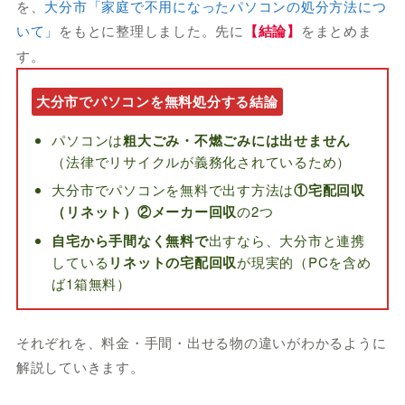
を、
大分市「家庭で不用になったパソコンの処分方法につ
いて」
をもとに整理しました。先に
【結論】
をまとめま
す。
大分市でパソコンを無料処分する結論
パソコンは
粗大ごみ・不燃ごみには出せません
（法律でリサイクルが義務化されているため）
大分市でパソコンを無料で出す方法は
①宅配回収
（リネット）②メーカー回収
の2つ
自宅から手間なく無料で
出すなら、大分市と連携
している
リネットの宅配回収
が現実的（PCを含め
ば1箱無料）
それぞれを、料金・手間・出せる物の違いがわかるように
解説していきます。