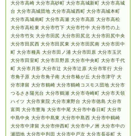
大分市高崎 大分市高砂町 大分市高城新町 大分市高城
台 大分市高城団地 大分市高城西町 大分市高城本町
大分市高城南町 大分市高瀬 大分市高原 大分市高松
大分市高松東 大分市竹下 大分市竹中 大分市竹の上
大分市竹矢 大分市田尻 大分市田尻北 大分市田尻中央
大分市田尻西 大分市田尻東 大分市田尻南 大分市田中
町 大分市種具 大分市田ノ浦 大分市田原 大分市玉沢
大分市田室町 大分市旦野原 大分市中央町 大分市千代
町 大分市月形 大分市辻 大分市辻原 大分市常行 大分
市角子原 大分市角子南 大分市椿が丘 大分市津守 大
分市津留 大分市鶴崎 大分市鶴崎コスモス団地 大分市
つるさき陽光台 大分市鶴瀬 大分市寺崎町 大分市天領
ハイツ 大分市東院 大分市東野台 大分市徳島 大分市
富岡 大分市豊海 大分市中尾 大分市中春日町 大分市
中島中央 大分市中島東 大分市中島西 大分市中鶴崎
大分市中津留 大分市仲西町 大分市中ノ洲 大分市中の
瀬団地 大分市中判田 大分市中戸次 大分市長谷町 大