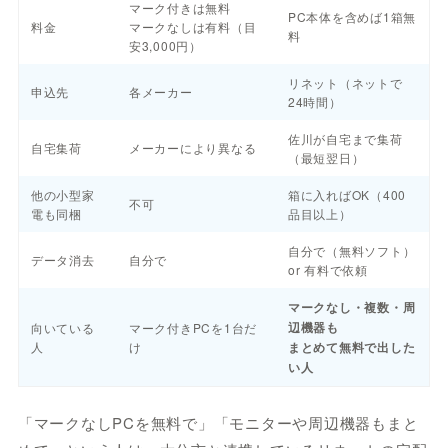
マーク付きは無料
PC本体を含めば1箱無
料金
マークなしは有料（目
料
安3,000円）
リネット（ネットで
申込先
各メーカー
24時間）
佐川が自宅まで集荷
自宅集荷
メーカーにより異なる
（最短翌日）
他の小型家
箱に入ればOK（400
不可
電も同梱
品目以上）
自分で（無料ソフト）
データ消去
自分で
or 有料で依頼
マークなし・複数・周
辺機器も
向いている
マーク付きPCを1台だ
人
け
まとめて無料で出した
い人
「マークなしPCを無料で」「モニターや周辺機器もまと