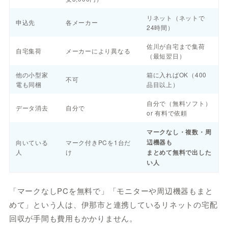
リネット（ネットで
申込先
各メーカー
24時間）
佐川が自宅まで集荷
自宅集荷
メーカーにより異なる
（最短翌日）
他の小型家
箱に入ればOK（400
不可
電も同梱
品目以上）
自分で（無料ソフト）
データ消去
自分で
or 有料で依頼
マークなし・複数・周
辺機器も
向いている
マーク付きPCを1台だ
人
け
まとめて無料で出した
い人
「マークなしPCを無料で」「モニターや周辺機器もまと
めて」という人は、伊那市と連携しているリネットの宅配
回収が手間も費用もかかりません。