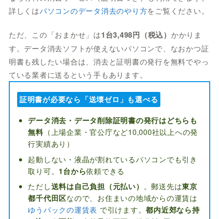
詳しくは
パソコンのデータ消去のやり方
をご覧ください。
ただ、この「おまかせ」は
1台3,498円（税込）
かかりま
す。データ消去ソフトが使えないパソコンで、なおかつ証
明書も残したい場合は、消去と証明書の発行を無料でやっ
ている業者に送るという手もあります。
証明書が必要なら「送壊ゼロ」も選べる
データ消去・データ削除証明書の発行はどちらも
無料
（上場企業・官公庁など10,000社以上への発
行実績あり）
起動しない・液晶が割れているパソコンでも引き
取り可。
1台から
依頼できる
ただし
送料は自己負担（元払い）
。郵送先は
東京
都千代田区
なので、お住まいの地域からの運賃は
ゆうパックの運賃表
で引けます。
都内近郊なら持