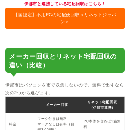
伊那市と連携している宅配回収はこちら！
【国認定】不用PCの宅配便回収＜リネットジャパ
ン＞
メーカー回収とリネット宅配回収の
違い（比較）
伊那市はパソコンを市で収集しないので、無料で出すなら
次の2つから選びます。
リネット宅配回収
メーカー回収
（伊那市連携）
マーク付きは無料
PC本体を含めば1箱無
料金
マークなしは有料（目
料
安3,000円）