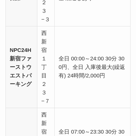
２
３
−３
西
新
NPC24H
宿
新宿ファ
１
全日 00:00～24:00 30分 30
ーストウ
丁
0円、全日 入庫後最大(繰返
エストパ
目
有) 24時間/2,000円
ーキング
２
３
−７
西
新
宿
全日 07:00～23:30 30分 30