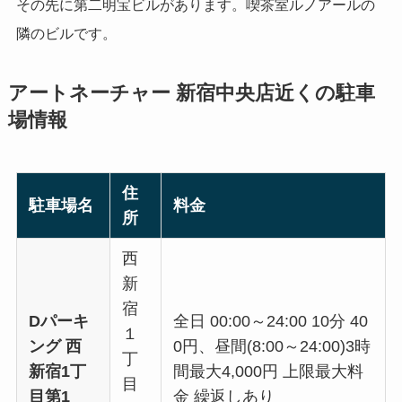
その先に第二明宝ビルがあります。喫茶室ルノアールの
隣のビルです。
アートネーチャー 新宿中央店近くの駐車
場情報
住
駐車場名
料金
所
西
新
宿
Dパーキ
全日 00:00～24:00 10分 40
１
ング 西
0円、昼間(8:00～24:00)3時
丁
新宿1丁
間最大4,000円 上限最大料
目
目第1
金 繰返しあり