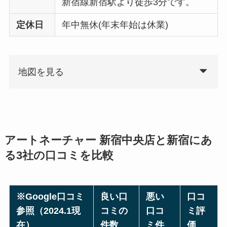
新宿線新宿駅より徒歩3分です。
定休日
年中無休(年末年始は休業)
地図を見る
アートネーチャー 新宿中央店と新宿にあ
る3社の口コミを比較
※Google口コミ
良い口
悪い
口コ
参照（2024.1現
コミの
口コ
ミ評
在）
件数
ミ件
価