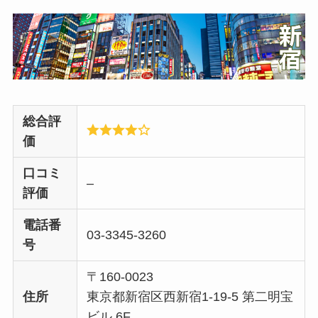
総合評
価
口コミ
–
評価
電話番
03-3345-3260
号
〒160-0023
住所
東京都新宿区西新宿1-19-5 第二明宝
ビル 6F