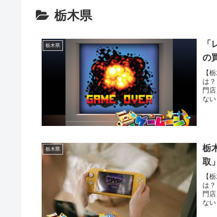
栃木県
「
栃木県
の
【栃
は？
門店
ない
いう
う方
送で
栃
栃木県
取
【栃
は？
門店
ない
いう