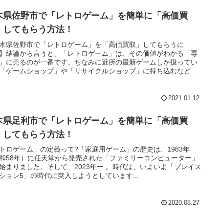
木県佐野市で「レトロゲーム」を簡単に「高価買
」してもらう方法！
木県佐野市で「レトロゲーム」を「高価買取」してもらうに
】結論から言うと、「レトロゲーム」は、その価値がわかる「専
」に売るのが一番です。ちなみに近所の最新ゲームしか扱ってい
「ゲームショップ」や「リサイクルショップ」に持ち込むなどと
のは言語道断！・・・とは言ってもそんなお店近くにないよとい
も安心してください。今は、全国どこでも「レトロゲーム」を郵
査定してくれる「ネット買取」があります。
2021.01.12
木県足利市で「レトロゲーム」を簡単に「高価買
」してもらう方法！
トロゲーム」の定義って?「家庭用ゲーム」の歴史は、1983年
和58年）に任天堂から発売された「ファミリーコンピューター」
始まりました。そして、2023年一 。時代は、いよいよ「プレイス
ション5」の時代に突入しようとしています...
2020.08.27