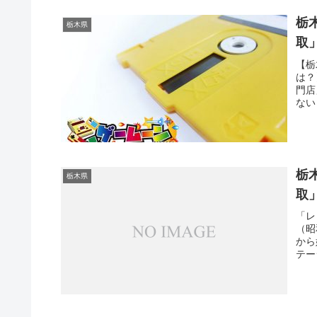
栃
栃木県
取
【栃
は？
門店
ない
いう
う方
送で
栃
栃木県
取
「レ
（昭
から
テー