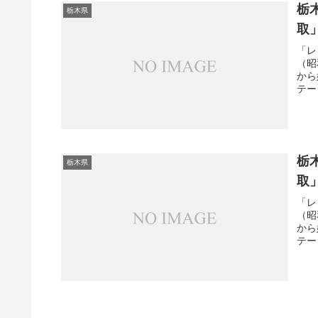
栃
栃木県
取
「レ
（昭
から
テー
栃
栃木県
取
「レ
（昭
から
テー