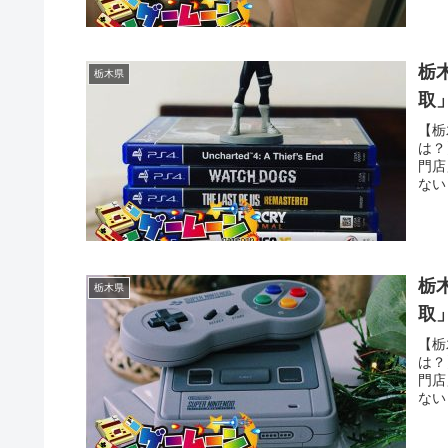
う方
送で
栃
栃木県
取
【栃
は？
門店
ない
いう
う方
送で
栃
栃木県
取
【栃
は？
門店
ない
いう
う方