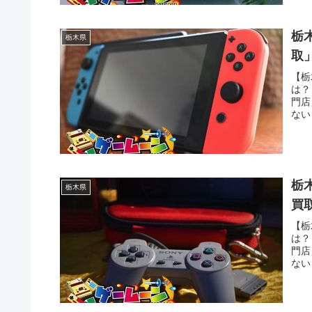
送で
栃
栃木県
取
【栃
は？
門店
ない
いう
う方
送で
栃
栃木県
買
【栃
は？
門店
ない
いう
う方
送で