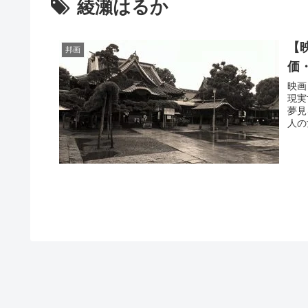
綾瀬はるか
【
邦画
価
映画
現実
夢見
人の