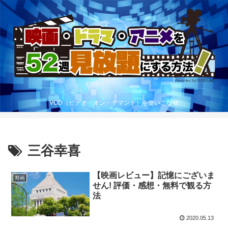
VOD（ビデオ・オン・デマンド）を使いこなせ
三谷幸喜
【映画レビュー】記憶にございま
邦画
せん! 評価・感想・無料で観る方
法
2020.05.13