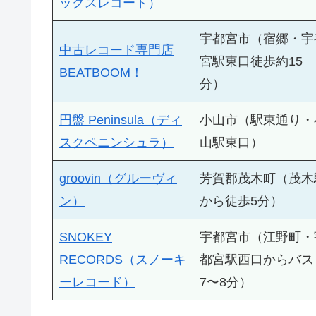
ックスレコード）
宇都宮市（宿郷・宇
中古レコード専門店
宮駅東口徒歩約15
BEATBOOM！
分）
円盤 Peninsula（ディ
小山市（駅東通り・
スクペニンシュラ）
山駅東口）
groovin（グルーヴィ
芳賀郡茂木町（茂木
ン）
から徒歩5分）
SNOKEY
宇都宮市（江野町・
RECORDS（スノーキ
都宮駅西口からバス
ーレコード）
7〜8分）