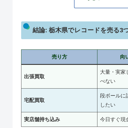
結論: 栃木県でレコードを売る3
売り方
向
大量・実家
出張買取
べない
段ボールに
宅配買取
したい
実店舗持ち込み
今日すぐ現