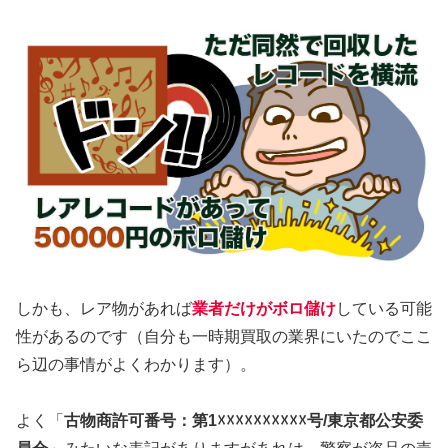
しかも、レア物があれば
業者だけがボロ儲け
している可能
性があるのです（自分も一時期買取の業界にいたのでここ
ら辺の事情がよくわかります）。
よく「
古物商許可番号：第1☓☓☓☓☓☓☓☓☓☓号/東京都公安委