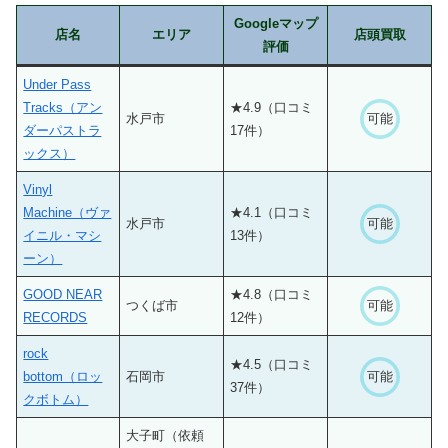
Googleマップ
店名
エリア
店頭買取
評価
Under Pass
Tracks（アン
★4.9（口コミ
水戸市
可能
ダーパストラ
17件）
ックス）
Vinyl
Machine（ヴァ
★4.1（口コミ
水戸市
可能
イニル・マシ
13件）
ーン）
GOOD NEAR
★4.8（口コミ
つくば市
可能
RECORDS
12件）
rock
★4.5（口コミ
bottom（ロッ
石岡市
可能
37件）
クボトム）
大子町（依頼