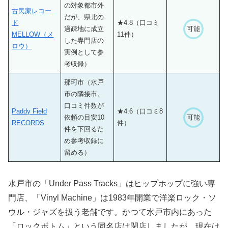
の対象都市外
古民家レコー
だが、県北の
ド
★4.8（口コミ
過疎地に成立
可能
MELLOW（メ
11件）
した専門店の
ロウ）
実例として参
考収録）
那珂市（水戸
市の隣接市。
口コミ件数が
Paddy Field
★4.6（口コミ8
依頼の目安10
可能
RECORDS
件）
件を下回るた
め参考収録に
留める）
水戸市の「Under Pass Tracks」はヒップホップに強い専
門店、「Vinyl Machine」は1983年開業で洋楽ロック・ソ
ウル・ジャズを扱う老舗です。かつて水戸市内にあった
「ロックボトム」という同名店は閉店しましたが、現在は