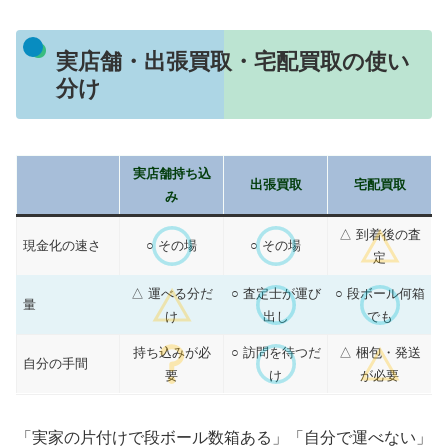
実店舗・出張買取・宅配買取の使い
分け
実店舗持ち込
出張買取
宅配買取
み
△ 到着後の査
現金化の速さ
○ その場
○ その場
定
△ 運べる分だ
○ 査定士が運び
○ 段ボール何箱
量
け
出し
でも
持ち込みが必
○ 訪問を待つだ
△ 梱包・発送
自分の手間
要
け
が必要
「実家の片付けで段ボール数箱ある」「自分で運べない」