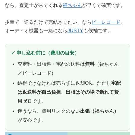
なら、査定士が来てくれる
福ちゃん
が早くて確実です。
少量で「送るだけで完結させたい」なら
ビーレコード
、
オーディオ機器も一緒になら
JUSTY
も候補です。
✓ 申し込む前に（費用の目安）
査定料・出張料・宅配の送料は
無料
（福ちゃん
／ビーレコード）
納得できなければ売らずに返却OK。ただし
宅配
は返送料が自己負担
、
出張はその場で断れて費
用ゼロ
です。
迷うなら、費用リスクのない
出張（福ちゃん）
が安心です。