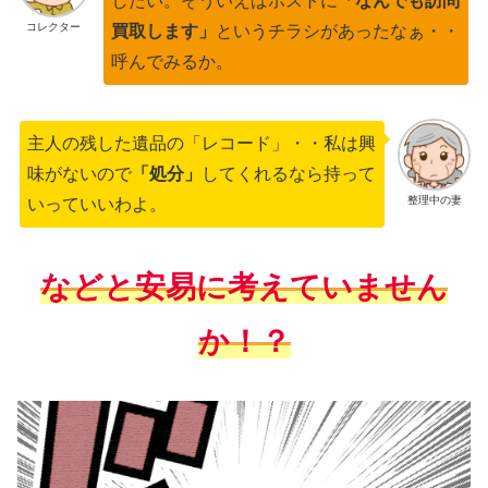
したい。そういえばポストに
「なんでも訪問
コレクター
買取します」
というチラシがあったなぁ・・
呼んでみるか。
主人の残した遺品の「レコード」・・私は興
味がないので
「処分」
してくれるなら持って
整理中の妻
いっていいわよ。
などと安易に考えていません
か！？