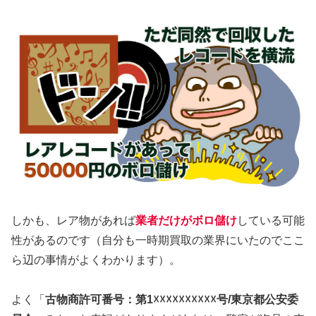
しかも、レア物があれば
業者だけがボロ儲け
している可能
性があるのです（自分も一時期買取の業界にいたのでここ
ら辺の事情がよくわかります）。
よく「
古物商許可番号：第1☓☓☓☓☓☓☓☓☓☓号/東京都公安委