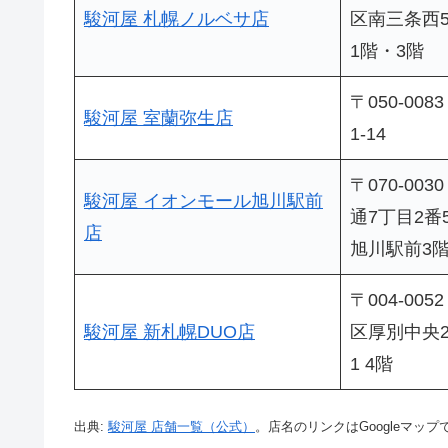
駿河屋 札幌ノルベサ店
区南三条西5
1階・3階
〒050-00
駿河屋 室蘭弥生店
1-14
〒070-00
駿河屋 イオンモール旭川駅前
通7丁目2番
店
旭川駅前3
〒004-00
駿河屋 新札幌DUO店
区厚別中央2条
1 4階
出典:
駿河屋 店舗一覧（公式）
。店名のリンクはGoogleマップ