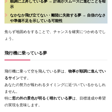
順調に上昇している夢
→ 計画がスムーズに進むことを暗
示
なかなか飛び立てない・離陸に失敗する夢
→ 自信のなさ
や準備不足を示している可能性
焦らず地固めをすることで、チャンスを確実につかめるでし
ょう。
飛行機に乗っている夢
飛行機に乗って空を飛んでいる夢は、
物事が順調に進んでい
るサイン
です。
あなたの努力が報われるタイミングに近づいているかもしれ
ません。
特に
窓の外の景色が明るく晴れている夢
は、目標達成や希望
の実現を意味します。