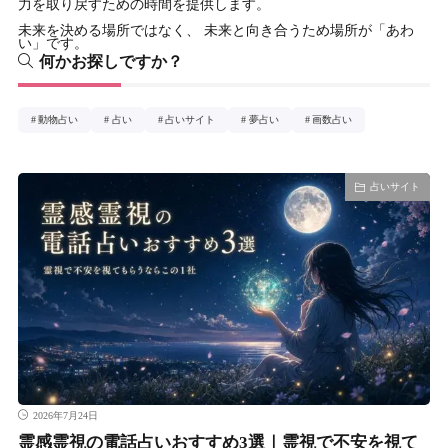
力を取り戻すための時間を提供します。
未来を決める場所ではなく、 未来と向き合うため場所が「あわ
い」です。
何かお探しですか？
動物占い
占い
占いサイト
夢占い
画数占い
占いサイト
2026年7月24日
霊感霊視の電話占いおすすめ3選｜霊視で不安を視て