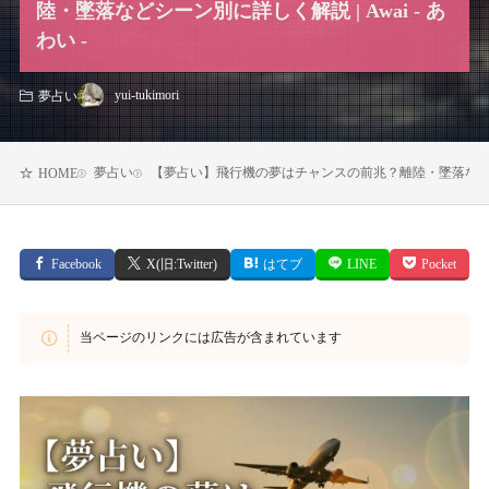
陸・墜落などシーン別に詳しく解説 | Awai - あ
わい -
yui-tukimori
夢占い
夢占い
【夢占い】飛行機の夢はチャンスの前兆？離陸・墜落などシーン別
HOME
Facebook
X(旧:Twitter)
はてブ
LINE
Pocket
当ページのリンクには広告が含まれています