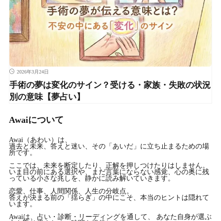
2026年3月24日
手術の夢は変化のサイン？受ける・家族・失敗の状況
別の意味【夢占い】
Awaiについて
Awai（あわい）は、
過去と未来、答えと迷い、その「あいだ」に立ち止まるための場
所です。
ここでは、未来を断定したり、正解を押しつけたりはしません。
いま目の前にある選択や、まだ言葉にならない感覚、心の奥に残
っている小さな兆しを、静かに読み解いていきます。
恋愛、仕事、人間関係、人生の分岐点。
答えが決まる前の「揺らぎ」の中にこそ、本当のヒントは隠れて
います。
Awaiは、占い・診断・リーディングを通して、 あなた自身が選ぶ