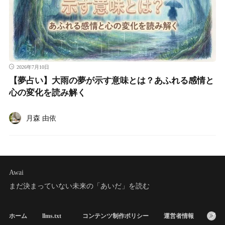
2026年7月10日
【夢占い】大雨の夢が示す意味とは？あふれる感情と
心の変化を読み解く
月森 由依
Awai
まだ決まっていない未来の「あいだ」を読む
ホーム
llms.txt
コンテンツ制作ポリシー
運営者情報
プラ