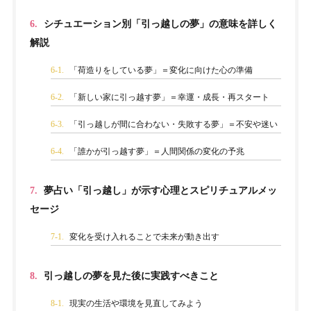
6.
シチュエーション別「引っ越しの夢」の意味を詳しく
解説
6-1.
「荷造りをしている夢」＝変化に向けた心の準備
6-2.
「新しい家に引っ越す夢」＝幸運・成長・再スタート
6-3.
「引っ越しが間に合わない・失敗する夢」＝不安や迷い
6-4.
「誰かが引っ越す夢」＝人間関係の変化の予兆
7.
夢占い「引っ越し」が示す心理とスピリチュアルメッ
セージ
7-1.
変化を受け入れることで未来が動き出す
8.
引っ越しの夢を見た後に実践すべきこと
8-1.
現実の生活や環境を見直してみよう