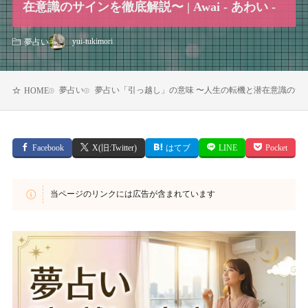
在意識のサインを徹底解説〜 | Awai - あわい -
yui-tukimori
夢占い
夢占い
夢占い「引っ越し」の意味 〜人生の転機と潜在意識のサインを徹底
HOME
Facebook
X(旧:Twitter)
はてブ
LINE
Pocket
当ページのリンクには広告が含まれています