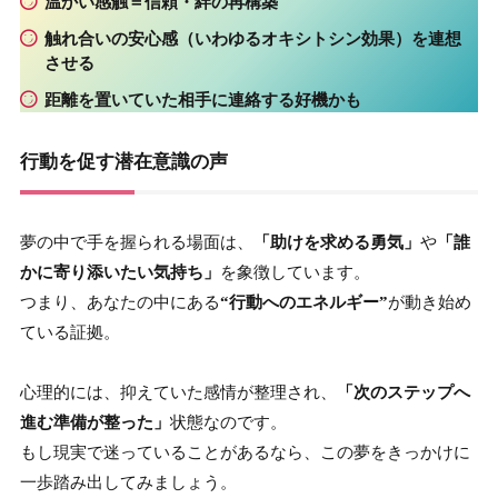
温かい感触＝
信頼
・
絆の再構築
触れ合いの安心感（いわゆる
オキシトシン効果
）を連想
させる
距離を置いていた相手に
連絡
する好機かも
行動を促す潜在意識の声
夢の中で手を握られる場面は、
「助けを求める勇気」
や
「誰
かに寄り添いたい気持ち」
を象徴しています。
つまり、あなたの中にある
“行動へのエネルギー”
が動き始め
ている証拠。
心理的には、抑えていた感情が整理され、
「次のステップへ
進む準備が整った」
状態なのです。
もし現実で迷っていることがあるなら、この夢をきっかけに
一歩踏み出してみましょう。