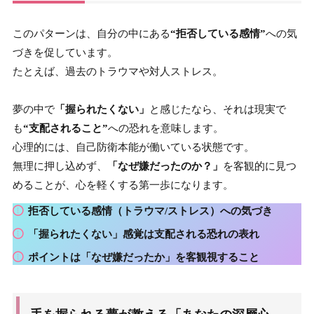
このパターンは、自分の中にある
“拒否している感情”
への気
づきを促しています。
たとえば、過去のトラウマや対人ストレス。
夢の中で
「握られたくない」
と感じたなら、それは現実で
も
“支配されること”
への恐れを意味します。
心理的には、自己防衛本能が働いている状態です。
無理に押し込めず、
「なぜ嫌だったのか？」
を客観的に見つ
めることが、心を軽くする第一歩になります。
拒否している感情（トラウマ/ストレス）への
気づき
「握られたくない」感覚は
支配される恐れ
の表れ
ポイントは「なぜ嫌だったか」を
客観視
すること