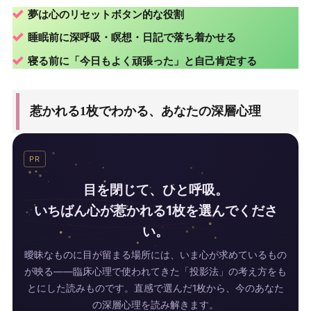
夢は心の
リセットボタン
的な役割
睡眠前に
深呼吸
・
瞑想
・
日記
で落ち着かせる
寝る前に「今日もよく頑張った」と
自己肯定
する
惹かれる1枚でわかる、あなたの深層心理
PR
目を閉じて、ひと呼吸。
いちばん心が惹かれる1枚を選んでくださ
い。
曖昧なものに目が留まる場所には、いま心が求めているもの
が映る——臨床心理で使われてきた「投影法」の考え方をも
とにした読みものです。直感で選んだ1枚から、今のあなた
の深層心理を読み解きます。