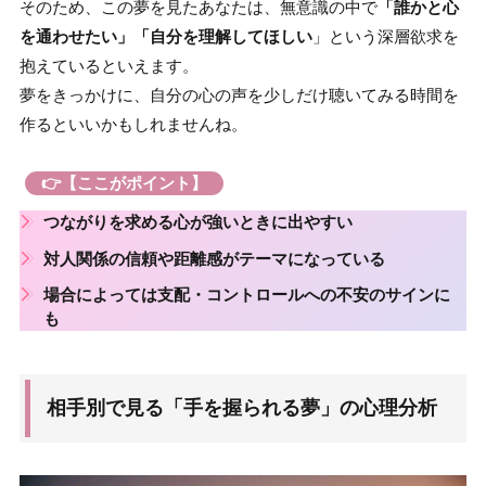
そのため、この夢を見たあなたは、無意識の中で
「誰かと心
を通わせたい」「自分を理解してほしい
」という深層欲求を
抱えているといえます。
夢をきっかけに、自分の心の声を少しだけ聴いてみる時間を
作るといいかもしれませんね。
👉【ここがポイント】
つながり
を求める心が強いときに出やすい
対人関係の
信頼
や
距離感
がテーマになっている
場合によっては
支配・コントロール
への不安のサインに
も
相手別で見る「手を握られる夢」の心理分析