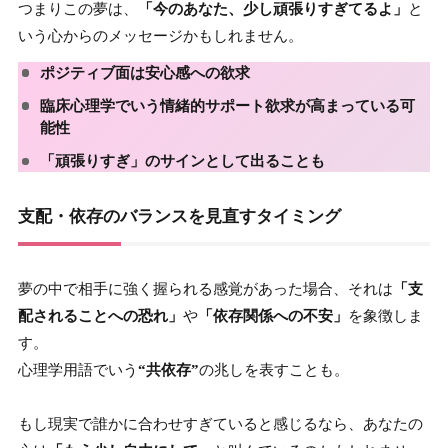
つまりこの夢は、
「今のあなた、少し頑張りすぎてるよ」
と
いう心からのメッセージかもしれません。
ポジティブ面は
安心感
への欲求
臨床心理学でいう
情緒的サポート欲求
が高まっている可
能性
「頑張りすぎ」のサインとして出ることも
支配・依存のバランスを見直すタイミング
夢の中で相手に強く握られる感覚があった場合、それは
「支
配されることへの恐れ」
や
「依存関係への不安」
を象徴しま
す。
心理学用語でいう
“共依存”
の兆しを表すことも。
もし現実で誰かに合わせすぎていると感じるなら、あなたの