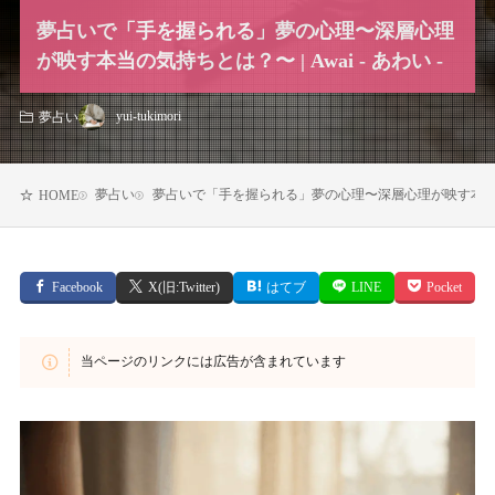
夢占いで「手を握られる」夢の心理〜深層心理
が映す本当の気持ちとは？〜 | Awai - あわい -
yui-tukimori
夢占い
夢占い
夢占いで「手を握られる」夢の心理〜深層心理が映す本当の気持ち
HOME
Facebook
X(旧:Twitter)
はてブ
LINE
Pocket
当ページのリンクには広告が含まれています