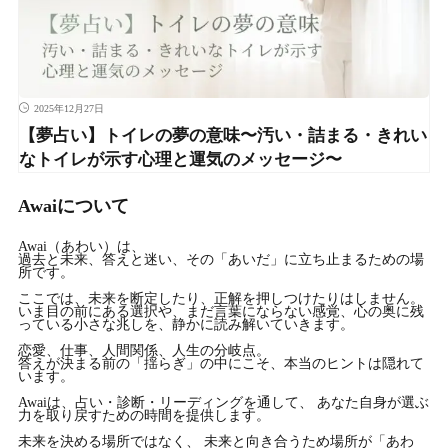
2025年12月27日
【夢占い】トイレの夢の意味〜汚い・詰まる・きれい
なトイレが示す心理と運気のメッセージ〜
Awaiについて
Awai（あわい）は、
過去と未来、答えと迷い、その「あいだ」に立ち止まるための場
所です。
ここでは、未来を断定したり、正解を押しつけたりはしません。
いま目の前にある選択や、まだ言葉にならない感覚、心の奥に残
っている小さな兆しを、静かに読み解いていきます。
恋愛、仕事、人間関係、人生の分岐点。
答えが決まる前の「揺らぎ」の中にこそ、本当のヒントは隠れて
います。
Awaiは、占い・診断・リーディングを通して、 あなた自身が選ぶ
力を取り戻すための時間を提供します。
未来を決める場所ではなく、 未来と向き合うため場所が「あわ