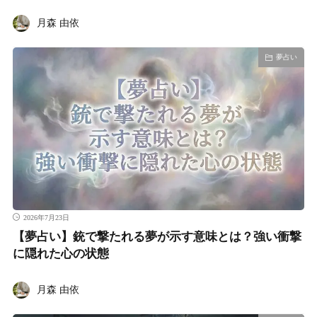
月森 由依
夢占い
2026年7月23日
【夢占い】銃で撃たれる夢が示す意味とは？強い衝撃
に隠れた心の状態
月森 由依