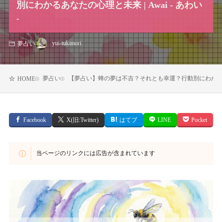
別にわかるあなたの心理と未来 | Awai - あわい
-
yui-tukimori
夢占い
夢占い
【夢占い】蜂の夢は不吉？それとも幸運？行動別にわかるあなたの
HOME
Facebook
X(旧:Twitter)
はてブ
LINE
Pocket
当ページのリンクには広告が含まれています