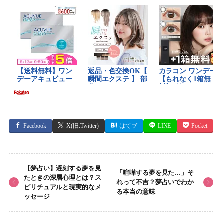
Facebook
X(旧:Twitter)
はてブ
LINE
Pocket
【夢占い】遅刻する夢を見
「喧嘩する夢を見た…」そ
たときの深層心理とは？ス
れって不吉？夢占いでわか
ピリチュアルと現実的なメ
る本当の意味
ッセージ