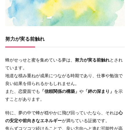
努力が実る前触れ
蜂がせっせと蜜を集めている夢は、
努力が実る前触れ
とされ
ています。
地道な積み重ねが成果につながる時期であり、仕事や勉強で
良い結果を得られるかもしれません。
また、恋愛面でも
「信頼関係の構築」
や
「絆の深まり」
を示
すことがあります。
特に、夢の中で蜂が穏やかに飛び回っていたなら、それは
心
の安定や前向きなエネルギー
が満ちている証拠です。
焦らずコツコツ続けることで、良い方向へと進む可能性が高